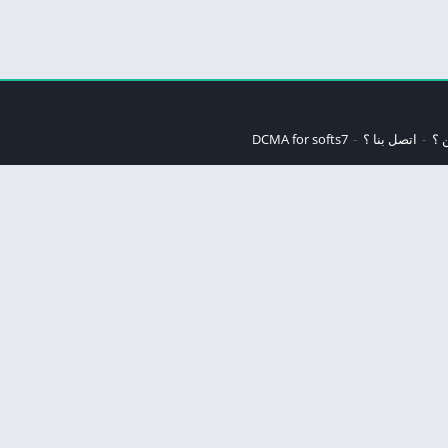
 ؟
اتصل بنا ؟
DCMA for softs7