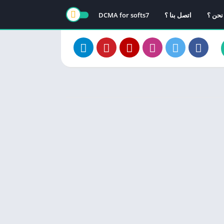
نحن ؟
اتصل بنا ؟
DCMA for softs7