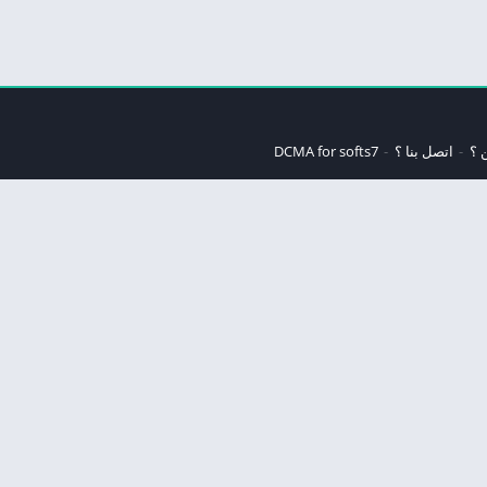
 ؟
اتصل بنا ؟
DCMA for softs7