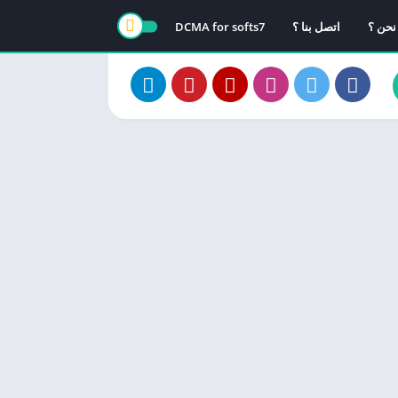
نحن ؟
اتصل بنا ؟
DCMA for softs7