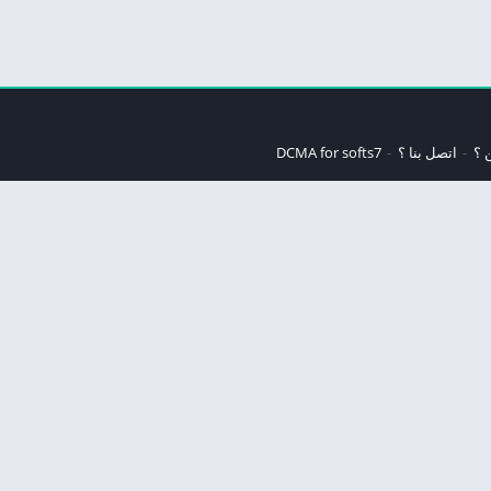
 ؟
اتصل بنا ؟
DCMA for softs7