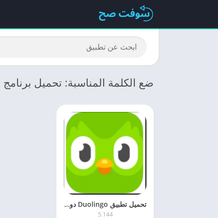
ضع الكلمة المناسبة: تحميل برنامج د
تحميل تطبيق Duolingo ‏دوولينجو 5.1 لتعلم اللغات مجانا اخر اصدار
5.144