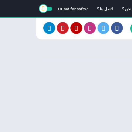
نحن ؟
اتصل بنا ؟
DCMA for softs7