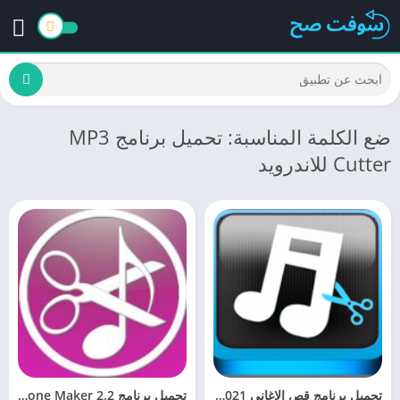
ضع الكلمة المناسبة: تحميل برنامج MP3
Cutter للاندرويد
تحميل برنامج قص الاغاني MP3 CUTTER 2021 للكمبيوتر برابط مباشر
تحميل برنامج MP3 Cutter Ringtone Maker 2.2 لصناعة النغمات