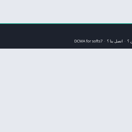
 ؟
اتصل بنا ؟
DCMA for softs7