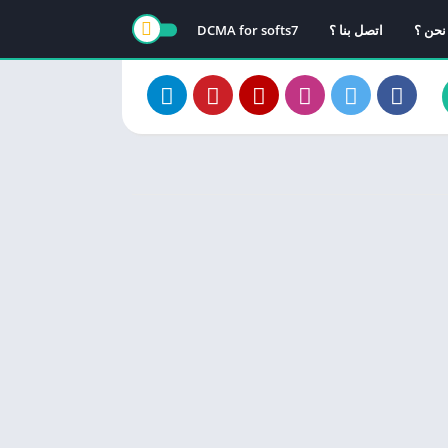
نحن ؟
اتصل بنا ؟
DCMA for softs7