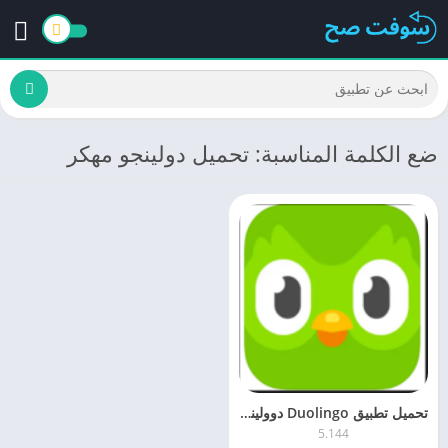
ضع الكلمة المناسبة: تحميل دولينجو مهكر
تحميل تطبيق Duolingo ‏دوولينجو 5.1 لتعلم اللغات مجانا اخر اصدار
5.144