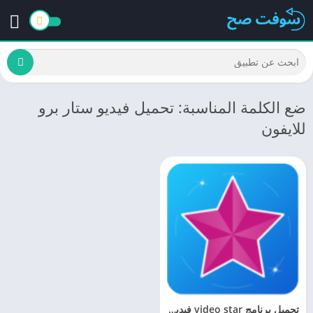
ضع الكلمة المناسبة: تحميل فيديو ستار برو
للايفون
تحميل برنامج video star فيديو ستار 3.0 للاندرويد والايفون الأصلي اخر اصدار