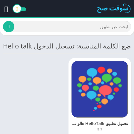
ضع الكلمة المناسبة: تسجيل الدخول Hello talk
تحميل تطبيق HelloTalk هالو توك 5.2 لتعلم اللغات مجانا اخر تحديث
5.3