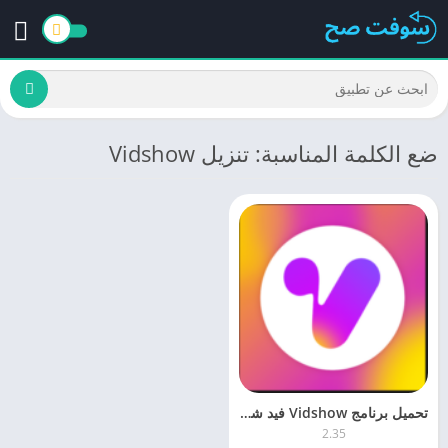
ضع الكلمة المناسبة: تنزيل Vidshow
تحميل برنامج Vidshow فيد شو 2.35 محرر الفيديو مجانا براط مباشر
2.35