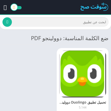
ضع الكلمة المناسبة: دوولينجو PDF
تحميل تطبيق Duolingo ‏دوولينجو 5.1 لتعلم اللغات مجانا اخر اصدار
5.144