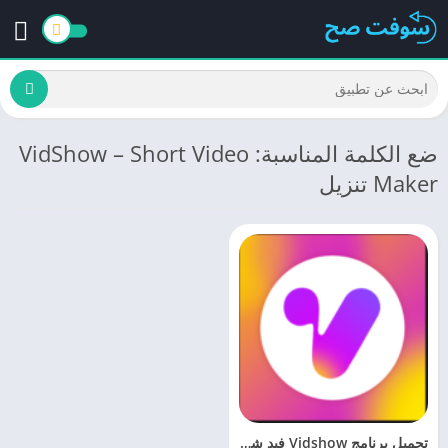
ضع الكلمة المناسبة: VidShow – Short Video
Maker تنزيل
تحميل برنامج Vidshow فيد شو 2.35 محرر الفيديو مجانا براط مباشر