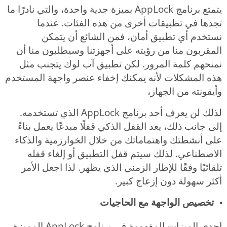
يتمتع برنامج AppLock بميزة جدية واحدة، والتي نادرًا ما
تجدها في تطبيقات أخرى من هذه الفئات. عندما
نستخدم أي تطبيق أمان، فمن الشائع أن يتمكن
المقربون منا من رؤيته على أجهزتنا وسيطلبون منا أن
نمنحهم كلمة المرور. لكن تطبيق آب لوك يتجنب مثل
هذه المشكلات لأنه يمكنك إخفاء عنصر واجهة المستخدم
وأيقونته من الجهاز،
لذلك لن يعرف أحد برنامج AppLock الذي تستخدمه.
إلى جانب ذلك، يعد القفل الذكي قفلًا مبدعًا يعمل بناءً
على أنشطتك واهتماماتك من خلال الخوارزمية والذكاء
الاصطناعي. لذلك سيتم قفل التطبيق أو إلغاء قفله
تلقائيًا وفقًا للإطار الزمني الذي يظهر. لذا اجعل الأمر
أكثر سهولة دون إزعاج كبير.
تخصيص الواجهة مع الحاجيات
إحدى الميزات المفهومة في برنامج AppLock المميزة