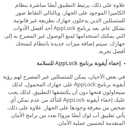
علاوة على ذلك، يرتبط التطبيق أيضًا مباشرة بنظام
الكاميرا الموجود على الجهاز، وبالتالي التقاط صور
للمتسللين الذين يدخلون جهازك بطريقة غير قانونية.
بشكل عام، يعد برنامج AppLock أحد أفضل الأدوات
التي يمكنك استخدامها لمنع الوصول غير المصرح به إلى
جهازك. سيتم إضافة ميزات جديدة بانتظام لتمنحك
أفضل تجربة.
إخفاء أيقونة برنامج AppLock للسلامة
في بعض الأحيان، يمكن للمتسللين غير المصرح لهم رؤية
أيقونة برنامج AppLock على جهازك المحمول، لذلك
سيحاولون فتحها دون أن يكتشفها التطبيق. لذلك يجب
عليك إخفاء أيقونة AppLock للتأكد من عدم تمكن أي
شخص من معرفة وجودها على الجهاز. علاوة على ذلك،
يأتي تطبيق آب لوك أيضًا مزودًا بعدد من برامج الأمان
المتقدمة لتحسين عملية الأمان.