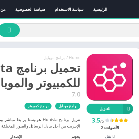
الرئيسية
سياسة الاستخدام
سياسة الخصوصية
من 
Home
/
برامج موبايل
للكمبيوتر والموبا
7.0
برامج موبايل
برامج كمبيوتر
للتنزيل
3.5
تنزيل برنامج Honista هونيستا 
/5
الإنترنت من أجل تبادل الرسائل والصور المختلفة 
الأصوات:
2
نقل
بحجم
الإصدار