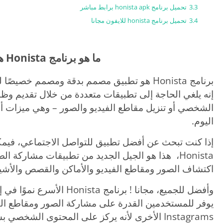
3.3
تحميل برنامج honista apk برابط مباشر
3.4
تحميل برنامج honista للايفون مجانا
ما هو برنامج Honista هونيستا ؟
برنامج Honista هو تطبيق مصمم بدقة ومصمم خص
إنه يلغي الحاجة إلى تطبيقات متعددة من خلال تقديم 
الشخصي أو تنزيل مقاطع الفيديو والصور – وهي ميزات 
اليوم.
إذا كنت تبحث عن أفضل تطبيق للتواصل الاجتماعي، فيمكن
Honista، هذا هو الجيل الجديد من تطبيقات مشاركة ا
اكتشاف الصور ومقاطع الفيديو والأماكن والقصص والأشياء
وأفضل للجميع، مجانا ! برنامج Honista الأسرع نموًا في إندونيسيا. إنه بديل لـ
يوفر للمستخدمين القدرة على مشاركة الصور ومقاطع الفي
Instagrams الأخرى لأنه يركز على المحتوى الشخص