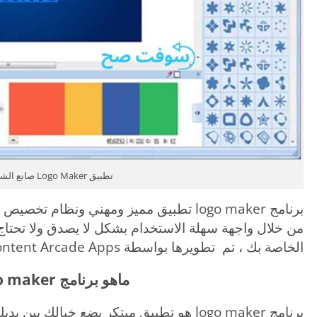
تطبيق Logo Maker صانع الشعارات
برنامج logo maker تطبيق مميز ومهني ونظام
من خلال واجهة سهلة الاستخدام بشكل لا يصدق ولا تحتاج
الخاصة بك ، تم تطويرها بواسطة Content Arcade Apps ثم نشرها في متجر جوجل بلاي.
ماهو برنامج logo maker ؟
برنامج logo maker هو تطبيق مبتكر يضع خيالك 