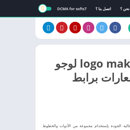
نحن ؟
اتصل بنا ؟
DCMA for softs7
تحميل برنامج logo maker لوجو
عارات برابط
اء شعارات عالية الجودة بإستخدام مجموعة من الأدوات والخطوط