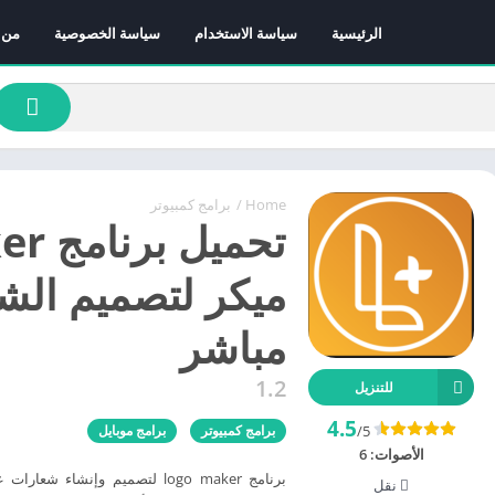
الرئيسية
سياسة الاستخدام
سياسة الخصوصية
من 
Home
/
برامج كمبيوتر
ميكر لتصميم الش
مباشر
1.2
للتنزيل
4.5
/5
برامج كمبيوتر
برامج موبايل
الأصوات:
6
برنامج logo maker لتصميم وإنش
نقل