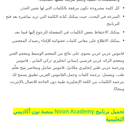
كل كلمة مشروحة تكون مرفقة بالكلمات التي لها نفس الجذر.
السرعة في البحث، حيث يمكنك كتابة الكلمة التي تريد مباشرة بعد فتح
البرنامج.
يمكنك الاحتفاظ ببعض الكلمات في المفضلة للرجوع إليها فيما بعد.
يمكنك الاطلاع على معاني كلمات عشوائية للإغناء رصيدك المعجمي.
قاموس عربي عربي يحتوى على نتائج من المعجم الوسيط ومعجم الغني
ومعجم الرائد عربي فرنسي إسباني انجليزي تركي الماني , قاموس
وترجمة عربي طبي إنجليزي مجّانيّ، قاموس شامل ومعاصر يتيح تعلّم
طب، ويشمل: ترجمة كلمات وجمل،القاموس العربي تطبيق يسمح لك
بترجمة الكلمات من اللغة الإنجليزية طبية دون الحاجة للاتصال بالإنترنت
ومجانًا.
تحميل برنامج Noon Academy منصة نون أكاديمي
التعليمية