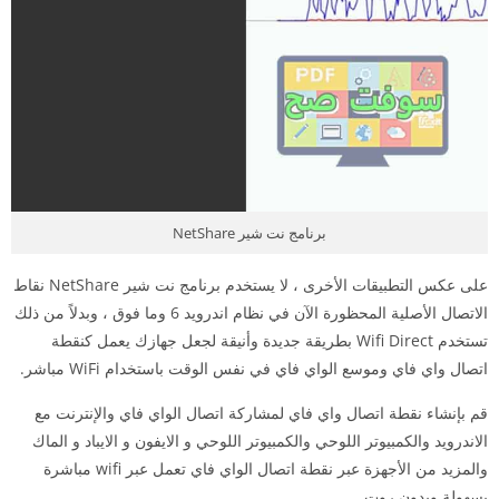
برنامج نت شير NetShare
على عكس التطبيقات الأخرى ، لا يستخدم برنامج نت شير NetShare نقاط
الاتصال الأصلية المحظورة الآن في نظام اندرويد 6 وما فوق ، وبدلاً من ذلك
تستخدم Wifi Direct بطريقة جديدة وأنيقة لجعل جهازك يعمل كنقطة
اتصال واي فاي وموسع الواي فاي في نفس الوقت باستخدام WiFi مباشر.
قم بإنشاء نقطة اتصال واي فاي لمشاركة اتصال الواي فاي والإنترنت مع
الاندرويد والكمبيوتر اللوحي والكمبيوتر اللوحي و الايفون و الايباد و الماك
والمزيد من الأجهزة عبر نقطة اتصال الواي فاي تعمل عبر wifi مباشرة
بسهولة وبدون روت .