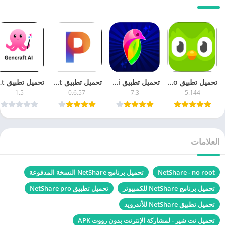
تحميل تطبيق Duolingo ‏دوولينجو 5.1 لتعلم اللغات مجانا اخر اصدار
تحميل تطبيق Lovi لوفي 7.3 محرر الصور والفيديو مجانا آخر إصدار
تحميل تطبيق Pixelcut بيكسل كت 0.6 للكمبيوتر والموبايل اخر اصدار مجانا
تحميل تطبيق ncraft
1.5
0.6.57
7.3
5.144
العلامات
NetShare - no root
تحميل برنامج NetShare النسخة المدفوعة
تحميل برنامج NetShare للكمبيوتر
تحميل تطبيق NetShare pro
تحميل تطبيق NetShare للأندرويد
تحميل نت شير - لمشاركة الإنترنت بدون رووت APK