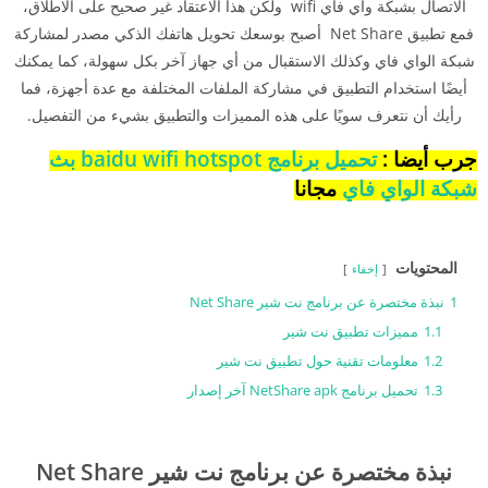
الاتصال بشبكة واي فاي wifi ولكن هذا الاعتقاد غير صحيح على الاطلاق،
فمع تطبيق Net Share أصبح بوسعك تحويل هاتفك الذكي مصدر لمشاركة
شبكة الواي فاي وكذلك الاستقبال من أي جهاز آخر بكل سهولة، كما يمكنك
أيضًا استخدام التطبيق في مشاركة الملفات المختلفة مع عدة أجهزة، فما
رأيك أن نتعرف سويًا على هذه المميزات والتطبيق بشيء من التفصيل.
جرب أيضا :
تحميل برنامج baidu wifi hotspot بث
شبكة الواي فاي
مجانا
المحتويات
إخفاء
1
نبذة مختصرة عن برنامج نت شير Net Share
1.1
مميزات تطبيق نت شير
1.2
معلومات تقنية حول تطبيق نت شير
1.3
تحميل برنامج NetShare apk آخر إصدار
نبذة مختصرة عن برنامج نت شير
Net Share