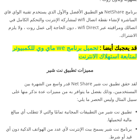
برنامج NetShare هو التطبيق الأفضل والأول الذي يستخدم تقنية الواي فاي
المباشرة لإنشاء نقطة اتصال wifi لمشاركة الإنترنت والتحكم الكامل في
اتصالك ومراقبته عبر wifi Direct ، دون الحاجة إلى عمل روت ، ولا يلزم
الاشتراك.
قد يعجبك أيضا :
تحميل برنامج we ماي وي للكمبيوتر
لمتابعة استهلاك الانترنت
مميزات تطبيق نت شير
لقد حقق تطبيق نت شير Net Share قدر واسع من الشهرة بين
المستخدمين، وذلك بفضل ما يتوافر به من مميزات عدة نذكر منها على
سبيل المثال وليس الحصر ما يلي:
تطبيق نت شير من التطبيقات المجانية تمامًا والتي لا تتطلب أي مبالغ
مالية لتحميلها.
برنامج نت شير
يسمح ببث الإنترنت لأي عدد من الهواتف الذكية دون أي
قيد أو شرط.