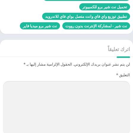
تحميل نت شير برو للكمبيوتر
تطبيق توزيع واي فاي وانت متصل بواي فاي للاندرويد
نت شير - لمشاركة الإنترنت بدون رووت
نت شير برو ميديا فاير
اترك تعليقاً
لن يتم نشر عنوان بريدك الإلكتروني.
الحقول الإلزامية مشار إليها بـ
*
التعليق
*