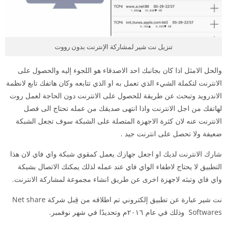
تنزيل نت شير لمشاركة الإنترنت بدون رووت
والحل الامثل اذا كان بجانبك احد الاصدقاء هو اللجوء إليه والحصول على
الانترنت لتكملة الشيء الذي تعمل به او الذي تتابعه وكان هاتفك تابع لانظمة
الاندرويد وتبحث عن طريقة للحصول على الانترنت دون الحاجة لعمل روت
لهاتفك من اجل الانترنت واذا انتهى صديقك من عمله تحتاج الى فصل
الانترنت عنه لان كثرة الاجهزة المتصلة على الشبكة سوف تجعل الشبكة
ضعيفة ولا تحصل على انترنت جيد .
شارك الانترنت لديك او اجعل جهازك يعمل كمقوي شبكة واي فاي لان هذا
التطبيق لا يحتاج لاطفاء الواي فاي عند عمله لذلك يمكنك الاتصال بشبكة
واي فاي وتبثه لاجهزة اخرى عن طريق انشاء مجموعة لمشاركة الانترنت.
نت شير عبارة عن تطبيق إلكتروني تم اطلاقه من قِبل شركة Net share
Softwares وذلك في عام ٢٠١٦م وتحديدًا في شهر نوفمبر.