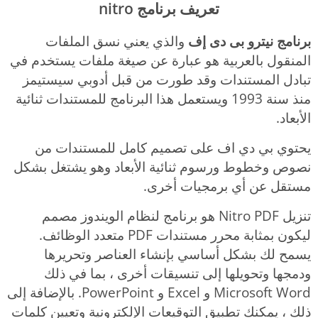
تعريف برنامج nitro
برنامج نيترو بى دى إف
والذي يعني نسق الملفات
المنقول بالعربية هو عبارة عن صيغة ملفات يستخدم في
تبادل المستندات وقد طورت من قبل أدوبي سيستيمز
منذ سنة 1993 ويستعمل هذا البرنامج للمستندات ثنائية
الأبعاد.
يحتوي بي دي اف على تصميم كامل للمستندات من
نصوص وخطوط ورسوم ثنائية الأبعاد وهو يشتغل بشكل
مستقل عن أي برمجيات أخرى.
تنزيل Nitro PDF هو برنامج لنظام الويندوز مصمم
ليكون بمثابة محرر مستندات PDF متعدد الوظائف.
يسمح لك بشكل أساسي بإنشاء العناصر وتحريرها
ودمجها وتحويلها إلى تنسيقات أخرى ، بما في ذلك
Microsoft Word و Excel و PowerPoint. بالإضافة إلى
ذلك ، يمكنك تطبيق التوقيعات الإلكترونية وتعيين كلمات