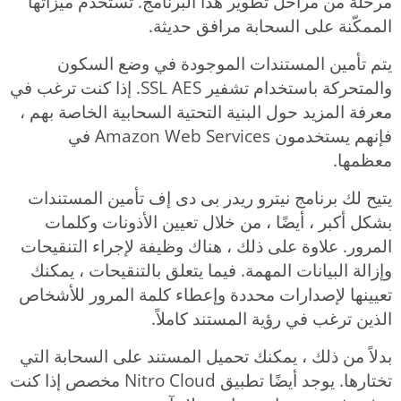
مرحلة من مراحل تطوير هذا البرنامج. تستخدم ميزاتها
الممكّنة على السحابة مرافق حديثة.
يتم تأمين المستندات الموجودة في وضع السكون
والمتحركة باستخدام تشفير SSL AES. إذا كنت ترغب في
معرفة المزيد حول البنية التحتية السحابية الخاصة بهم ،
فإنهم يستخدمون Amazon Web Services في
معظمها.
يتيح لك برنامج نيترو ريدر بى دى إف تأمين المستندات
بشكل أكبر ، أيضًا ، من خلال تعيين الأذونات وكلمات
المرور. علاوة على ذلك ، هناك وظيفة لإجراء التنقيحات
وإزالة البيانات المهمة. فيما يتعلق بالتنقيحات ، يمكنك
تعيينها لإصدارات محددة وإعطاء كلمة المرور للأشخاص
الذين ترغب في رؤية المستند كاملاً.
بدلاً من ذلك ، يمكنك تحميل المستند على السحابة التي
تختارها. يوجد أيضًا تطبيق Nitro Cloud مخصص إذا كنت