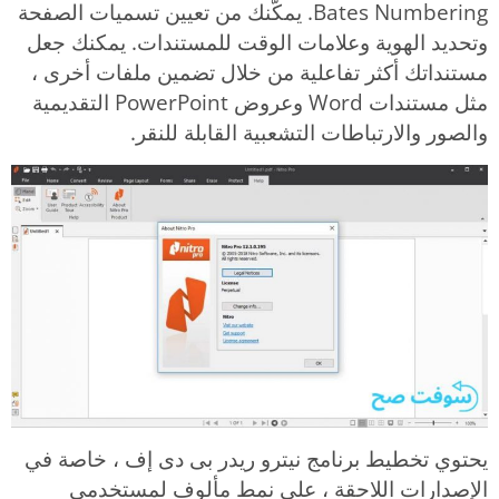
Bates Numbering. يمكّنك من تعيين تسميات الصفحة
وتحديد الهوية وعلامات الوقت للمستندات. يمكنك جعل
مستنداتك أكثر تفاعلية من خلال تضمين ملفات أخرى ،
مثل مستندات Word وعروض PowerPoint التقديمية
والصور والارتباطات التشعبية القابلة للنقر.
يحتوي تخطيط برنامج نيترو ريدر بى دى إف ، خاصة في
الإصدارات اللاحقة ، على نمط مألوف لمستخدمي