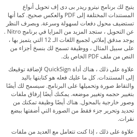
يتيح لك برنامج نيترو ريدر بى دى إف تحويل أنواع
المستندات المختلفة إلى PDF والعكس صحيح. كما أنها
تستضيف محول دفعات لسهولة وسرعة. وبصرف النظر
عن التحويل ، ستجد المزيد من المزايا في برنامج Nitro .
يوجد مدقق إملائي لجميع اللغات الـ 12 التي يتميز بها ،
على سبيل المثال ، ووظيفة تسمح لك بنسخ أجزاء من
النص من ملف PDF الخاص بك.
علاوة على ذلك ، هناك أداة QuickSign لإضافة توقيعك
إلى المستندات. كل ما عليك فعله هو كتابتها باليد
والتقاط صورة وتحميلها على البرنامج. سيسمح لك أيضًا
بتغيير حجمه وتغيير موضعه. يمكنك أيضًا إرفاق ملفات
وصور خارجية بالمحول. هناك أيضًا وظيفة تمكنك من
تحديد وتحرير جزء فقط من الصورة التي أضفتها ببضع
نقرات.
علاوة على ذلك ، إذا كنت تتعامل مع العديد من ملفات