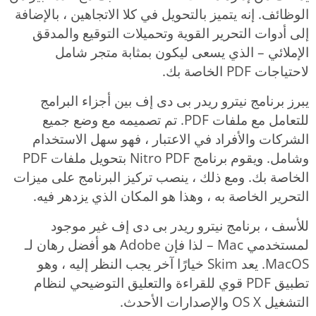
الوظائف. إنه يتميز بالتحويل في كلا الاتجاهين ، بالإضافة
إلى أدوات التحرير القوية وتحميلات التوقيع والمدقق
الإملائي – الذي يسعى ليكون بمثابة متجر شامل
لاحتياجات PDF الخاصة بك.
يبرز برنامج نيترو ريدر بى دى إف بين أجزاء البرامج
للتعامل مع ملفات PDF. تم تصميمه مع وضع جميع
الشركات والأفراد في الاعتبار ، فهو سهل الاستخدام
وشامل. ويقوم برنامج Nitro PDF بتحويل ملفات PDF
الخاصة بك. ومع ذلك ، ينصب تركيز البرنامج على ميزات
التحرير الخاصة به ، وهذا هو المكان الذي يزدهر فيه.
للأسف ، برنامج نيترو ريدر بى دى إف غير موجود
لمستخدمي Mac – لذا فإن Adobe هو أفضل رهان لـ
MacOS. يعد Skim خيارًا آخر يجب النظر إليه ، وهو
تطبيق PDF قوي للقراءة والتعليق التوضيحي لنظام
التشغيل OS X والإصدارات الأحدث.