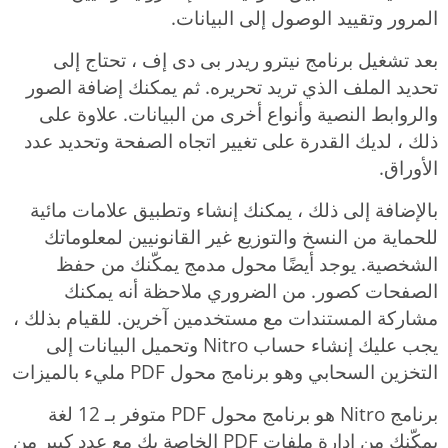
المرور وتقييد الوصول إلى البيانات.
بعد تشغيل برنامج نيترو ريدر بى دى إف ، تحتاج إلى
تحديد الملف الذي تريد تحريره. ثم يمكنك إضافة الصور
والروابط النصية وأنواع أخرى من البيانات. علاوة على
ذلك ، لديك القدرة على تغيير اتجاه الصفحة وتحديد عدد
الأوراق.
بالإضافة إلى ذلك ، يمكنك إنشاء وتطبيق علامات مائية
للحماية من النسخ والتوزيع غير القانونيين لمعلوماتك
الشخصية. يوجد أيضًا محول مدمج يمكّنك من حفظ
الصفحات كصور. من الضروري ملاحظة أنه يمكنك
مشاركة المستندات مع مستخدمين آخرين. للقيام بذلك ،
يجب عليك إنشاء حساب Nitro وتحميل البيانات إلى
التخزين السحابي وهو برنامج محول PDF مليء بالميزات
برنامج Nitro هو برنامج محول PDF متوفر بـ 12 لغة
يمكّنك من إدارة ملفات PDF الخاصة بك مع عدد كبير من