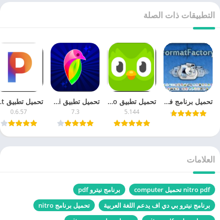
التطبيقات ذات الصلة
تحميل برنامج فورمات فاكتوري للموبايل 2024
تحميل تطبيق Duolingo ‏دوولينجو 5.1 لتعلم اللغات مجانا اخر اصدار
تحميل تطبيق Lovi لوفي 7.3 محرر الصور والفيديو مجانا آخر إصدار
تحميل تطبيق ixelcut
0.6.57
7.3
5.144
العلامات
nitro pdf تحميل computer
برنامج نيترو pdf
برنامج نيترو بي دي اف يدعم اللغة العربية
تحميل برنامج nitro