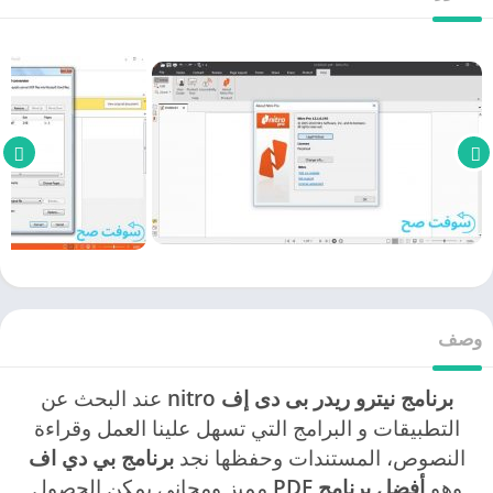
وصف
برنامج نيترو ريدر بى دى إف nitro
عند البحث عن
التطبيقات و البرامج التي تسهل علينا العمل وقراءة
النصوص، المستندات وحفظها نجد
برنامج بي دي اف
وهو
أفضل برنامج PDF
مميز ومجاني يمكن الحصول