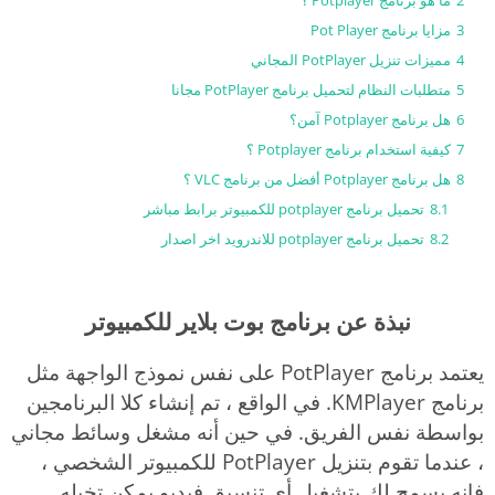
2
ما هو برنامج Potplayer ؟
3
مزايا برنامج Pot Player
4
مميزات تنزيل PotPlayer المجاني
5
متطلبات النظام لتحميل برنامج PotPlayer مجانا
6
هل برنامج Potplayer آمن؟
7
كيفية استخدام برنامج Potplayer ؟
8
هل برنامج Potplayer أفضل من برنامج VLC ؟
8.1
تحميل برنامج potplayer للكمبيوتر برابط مباشر
8.2
تحميل برنامج potplayer للاندرويد اخر اصدار
نبذة عن برنامج بوت بلاير للكمبيوتر
يعتمد برنامج PotPlayer على نفس نموذج الواجهة مثل
برنامج KMPlayer. في الواقع ، تم إنشاء كلا البرنامجين
بواسطة نفس الفريق. في حين أنه مشغل وسائط مجاني
، عندما تقوم بتنزيل PotPlayer للكمبيوتر الشخصي ،
فإنه يسمح لك بتشغيل أي تنسيق فيديو يمكن تخيله.