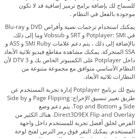
للسماح لك بإضافة برامج ترميز إضافية قد لا تكون
موجودة بالفعل في النظام .
يمكنك استخدام ترجمات نصية وأقراص DVD و Blu-ray
في Potplayer: SMI و SRT و Vobsub وما إلى ذلك.
بالإضافة إلى ذلك ، يتم دعم علامات SMI Ruby و ASS و
SSA المتحركة. يمكنك مشاهدة مقاطع فيديو ثلاثية الأبعاد
داخل Potplayer على الكمبيوتر الخاص بك و 3 DTV لأن
النظام الأساسي متوافق مع مجموعة متنوعة من
النظارات ثلاثية الأبعاد.
يتيح لك برنامج Potplayer إدارة تجربة المستخدم عن
طريق تغيير تنسيق الإخراج: Page Flipping و Side by
Side و Top and Bottom. يتم دعم وضع
Direct3D9EX Flip and Overlay. هناك الكثير من
الفرص لخلق أفضل تجربة للمستخدم داخل واجهة
المستخدم. يمكنك النقر فوق رمز الترس لفتح لوحة