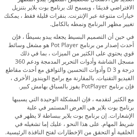
الافتراضي قديمًا ، ويسمح لك برنامج بوت بلاير بتنزيل
خيارات متنوعة عبر الإنترنت. بنقرات قليلة فقط ، يمكنك
تغيير مظهر البرنامج ونمطه بالكامل.
في حين أن التصميم البسيط يجعله يبدو بسيطًا ، فإن
أحدث إصدار من برنامج Pot Player هو مشغل وسائط
قوي يحتوي على الكثير من الميزات ، بما في ذلك
مسجل الشاشة وأدوات التحرير المدمجة ودعم 360
درجة و 3 D وأدوات التحسين والتوافق مع أحدث مقاطع
الفيديو التقنيات. بالمقارنة مع برامج الويندوز الأخرى ،
فإن برنامج PotPlayer يفوز بالسباق بهامش كبير.
مع الكثير لتقدمه ، فإن المشكلة الوحيدة التي يسببها
برنامج بوت بلاير هي العرض المستمر في علبة
الإشعارات. إن برنامج بوت بلاير ببساطة لا يظهر في
شريط المهام. على هذا النحو ، عليك إما تشغيله في
الخلفية أو التحقق من الإخطارات لفتح النافذة الرئيسية.