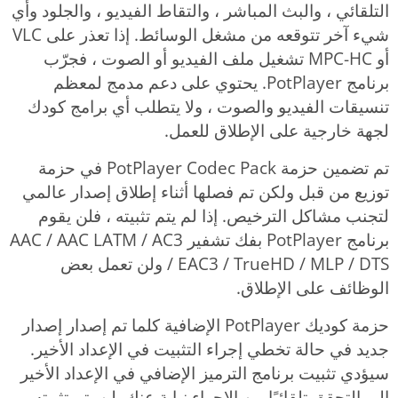
التلقائي ، والبث المباشر ، والتقاط الفيديو ، والجلود وأي
شيء آخر تتوقعه من مشغل الوسائط. إذا تعذر على VLC
أو MPC-HC تشغيل ملف الفيديو أو الصوت ، فجرّب
برنامج PotPlayer. يحتوي على دعم مدمج لمعظم
تنسيقات الفيديو والصوت ، ولا يتطلب أي برامج كودك
لجهة خارجية على الإطلاق للعمل.
تم تضمين حزمة PotPlayer Codec Pack في حزمة
توزيع من قبل ولكن تم فصلها أثناء إطلاق إصدار عالمي
لتجنب مشاكل الترخيص. إذا لم يتم تثبيته ، فلن يقوم
برنامج PotPlayer بفك تشفير AAC / AAC LATM / AC3
​​/ EAC3 / TrueHD / MLP / DTS ولن تعمل بعض
الوظائف على الإطلاق.
حزمة كوديك PotPlayer الإضافية كلما تم إصدار إصدار
جديد في حالة تخطي إجراء التثبيت في الإعداد الأخير.
سيؤدي تثبيت برنامج الترميز الإضافي في الإعداد الأخير
إلى التحقق تلقائيًا من الإجراء نيابة عنك. لن يتم تثبيته