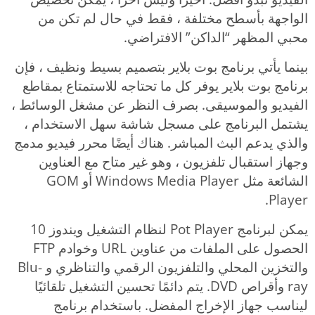
الواجهة بأسطح مختلفة ، فقط في حال لم تكن من
محبي المظهر “الداكن” الافتراضي.
بينما يأتي برنامج بوت بلاير بتصميم بسيط ونظيف ، فإن
برنامج بوت بلاير يوفر كل ما تحتاجه للاستمتاع بمقاطع
الفيديو والموسيقى. بصرف النظر عن مشغل الوسائط ،
يشتمل البرنامج على مسجل شاشة سهل الاستخدام ،
والذي يدعم البث المباشر. هناك أيضًا محرر فيديو مدمج
وجهاز استقبال تلفزيون ، وهو غير متاح مع العناوين
الشائعة مثل Windows Media Player أو GOM
Player.
يمكن لبرنامج Pot Player لنظام التشغيل ويندوز 10
الحصول على الملفات من عناوين URL وخوادم FTP
والتخزين المحلي والتلفزيون الرقمي والتناظري و Blu-
ray وأقراص DVD. يتم دائمًا تحسين التشغيل تلقائيًا
ليناسب جهاز الإخراج المفضل. باستخدام برنامج