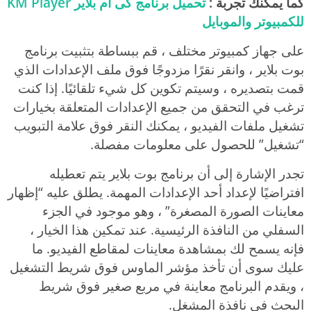
كما يمكنك تجربة :
تحميل برنامج كى ام بلاير KM Player
للكمبيوتر والموبايل
على جهاز كمبيوتر مختلف ، قم ببساطة بتثبيت برنامج
بوت بلاير ، وانقر نقرًا مزدوجًا فوق ملف الإعدادات الذي
قمت بتصديره ، وسيتم تكوين كل شيء تلقائيًا. إذا كنت
ترغب في التحقق من جميع الإعدادات المتعلقة بخيارات
تشغيل ملفات الفيديو ، يمكنك النقر فوق علامة التبويب
“تشغيل” للحصول على معلومات مفصلة.
تجدر الإشارة إلى أن برنامج بوت بلاير يتم تعطيله
افتراضيًا لإعداد أحد الإعدادات المهمة. يطلق عليه “إظهار
معاينات الصورة المصغرة” ، وهو موجود في الجزء
السفلي من النافذة الرئيسية. عند تمكين هذا الخيار ،
فإنه يسمح لك بمشاهدة معاينات لمقاطع الفيديو. ما
عليك سوى أن تأخذ مؤشر الماوس فوق شريط التشغيل
، ويقدم البرنامج معاينة في مربع صغير فوق شريط
البحث في نافذة المشغل.