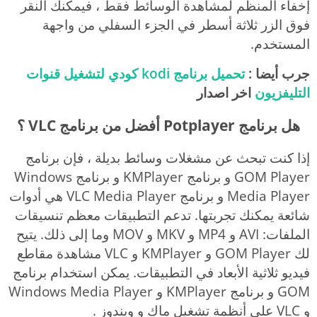
إخفاء المنظم لمشاهدة الوسائط فقط ، فيمكنك النقر
فوق الزر ثلاثة أسطر في الجزء السفلي من واجهة
المستخدم.
جرب أيضا :
تحميل برنامج kodi كودي لتشغيل قنوات
التليفزيون
اخر اصدار
هل برنامج Potplayer أفضل من برنامج VLC ؟
إذا كنت تبحث عن مشغلات وسائط بديلة ، فإن برنامج
GOM Player و برنامج KMPlayer و برنامج Windows
Media Player و برنامج VLC Media Player هي أدوات
شائعة يمكنك تجربتها. تدعم التطبيقات معظم تنسيقات
الملفات: AVI و MP4 و MKV و MOV وما إلى ذلك. يتيح
لك GOM Player و KMPlayer و VLC مشاهدة مقاطع
فيديو ثلاثية الأبعاد في التطبيقات. يمكن استخدام برنامج
GOM و برنامج KMPlayer و Windows Media Player
و VLC على أنظمة تشغيل ماك و ويندوز .