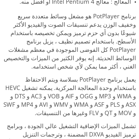
المعالج : معالج Intel Pentium 4 أو أفضل منه.
برنامج PotPlayer هو مشغل وسائط متعددة سريع
وخفيف الوزن يدعم تنسيقات الصوت والفيديو الأكثر
شيوعًا بدون أي حزم ترميز ويمكن تخصيصه باستخدام
الأسطح. باستخدام تصميم نظيف ، يزيل برنامج
PotPlayer كل الفوضى الموجودة في معظم مشغلات
الوسائط الحديثة. إنه يوفر الكثير من الميزات والتخصيص
الغني ، أكثر مما يمكن لأي شخص استخدامه.
يعمل برنامج PotPlayer بسلاسة ويتم الاحتفاظ
باستخدام وحدة المعالجة المركزية. يمكنه تشغيل HEVC
و WMA و MP3 و OGG و AIF و VOB و AC3 و DTS و
ASX و PLS و ASF و WMA و WMV و AVI و MP4 و SWF
و MOV و QT و FLV وغيرها من التنسيقات.
تشمل الميزات الإضافية التشغيل عالي الجودة ، وبرامج
ترميز الفيديو DXVA المضمنة ، وترجمات التنزيل