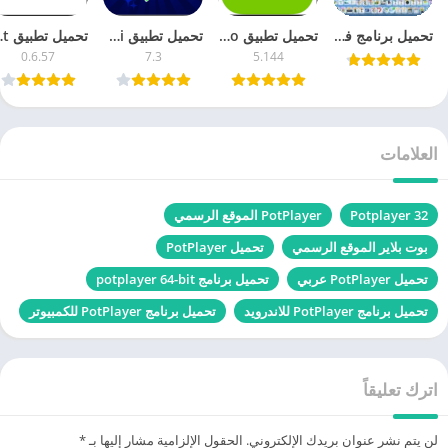
تحميل برنامج فورمات فاكتوري للموبايل 2024
تحميل تطبيق Duolingo ‏دوولينجو 5.1 لتعلم اللغات مجانا اخر اصدار
تحميل تطبيق Lovi لوفي 7.3 محرر الصور والفيديو مجانا آخر إصدار
تحميل تطبيق ixelcut
0.6.57
7.3
5.144
العلامات
Potplayer 32
PotPlayer الموقع الرسمي
بوت بلاير الموقع الرسمي
تحميل PotPlayer
تحميل PotPlayer عربي
تحميل برنامج potplayer 64-bit
تحميل برنامج PotPlayer للاندرويد
تحميل برنامج PotPlayer للكمبيوتر
اترك تعليقاً
لن يتم نشر عنوان بريدك الإلكتروني.
الحقول الإلزامية مشار إليها بـ
*