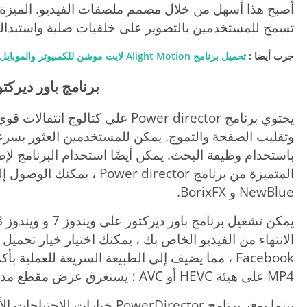
تسمح للمستخدمين بالتصوير على خلفيات صلبة واستبداله
جرب أيضا :
تحميل برنامج Alight Motion لايت موشن للكمبيوتر والموبايل مجانا
برنامج باور ديركتو
يحتوي برنامج Power director على كت
وتقليب الصفحة والتموج. يمكن للمستخدمين العثور بسرعة
باستخدام وظيفة البحث. يمكن أيضًا استخدام البرنامج ل
المتميزة من برنامج r director
NewBlue و BorixFX.
Facebook ، مما يضيف إلى الطبيعة السريعة للعملية
MP4 على هيئة HEVC أو AVC ؛ يستغرق عرض مقطع مدته خمس دقائق أقل من دقيقتين.
بينما يوفر برنامج PowerDirector خي