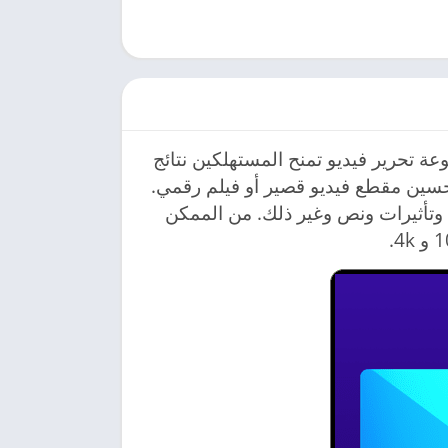
CyberLink عبارة عن مجموعة تحرير فيديو تمنح المستهلكين نتائج
وتحسين مقطع فيديو قصير أو فيلم رقمي.
 وتأثيرات ونص وغير ذلك. من الممكن