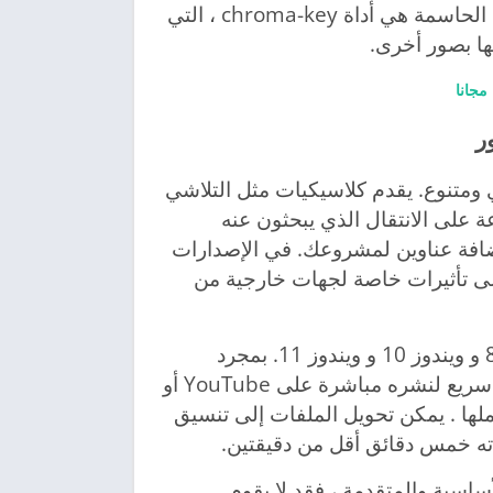
أصبح هذا أسهل من خلال مصمم ملصقات الفيديو. الميزة الحاسمة هي أداة chroma-key ، التي
ا بصور أخرى.
ر
الوج انتقالات قوي ومتنوع. يقدم كلاسيكيات مثل التلاشي
 على الانتقال الذي يبحثون عنه
إضافة عناوين لمشروعك. في الإصدارات
Powe ، يمكنك الوصول إلى تأثيرات خاصة لجهات خارجية من
يمكن تشغيل برنامج باور ديركتور على ويندوز 7 و ويندوز 8 و ويندوز 10 و ويندوز 11. بمجرد
الانتهاء من الفيديو الخاص بك ، يمكنك اختيار خيار تحميل سريع لنشره مباشرة على YouTube أو
 بأكملها . يمكن تحويل الملفات إلى تنسيق
ارات للاحتياجات الأساسية والمتقدمة ، فقد لا يقوم