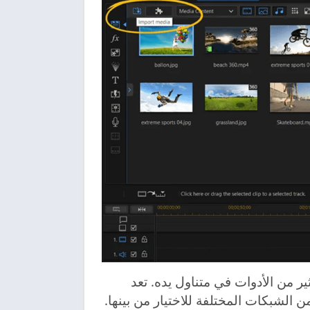
ير من الأدوات في متناول يده. تعد
ة أو PiP رائعة مع العديد من الشبكات المختلفة للاختيار من بينها.