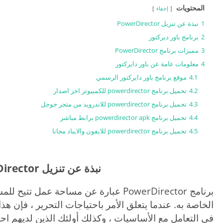
المحتويات
إخفاء
1
نبذة عن تنزيل PowerDirector
2
برنامج باور ديركتور
3
مميزات برنامج PowerDirector
4
معلومات عامة عن باور دايركتور
4.1
موقع برنامج باور دايركتور الرسمي
4.2
تحميل برنامج powerdirector للكمبيوتر اخر اصدار
4.3
تحميل برنامج powerdirector للاندرويد من متجر جوجل
4.4
تحميل برنامج powerdirector apk برابط مباشر
4.5
تحميل برنامج powerdirector للايفون والايباد مجانا
نبذة عن
تنزيل PowerDirector
برنامج PowerDirector عبارة عن مساحة عمل 
الخاصة به. عندما يتعلق الأمر باحتياجات التحرير ، فإن هذ
في التعامل مع الأساسيات ، وكذلك أولئك الذين لديهم اح