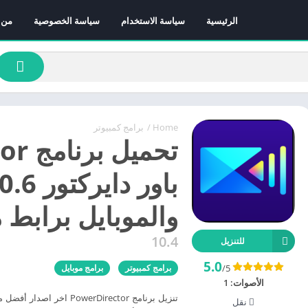
الرئيسية
سياسة الاستخدام
سياسة الخصوصية
من 
Home
/
برامج كمبيوتر
تحمي
والموبايل برابط 
10.4
للتنزيل
5.0
/5
برامج كمبيوتر
برامج موبايل
الأصوات:
1
تنزيل برنامج owerDirector
نقل