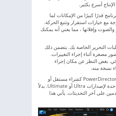
لإنتاج أسرع بكثير.
مج قدرًا كبيرًا من الإمكانات لما
لمستخدم إنشاؤه. يوجد محرر فيديو بزاوية 360 درجة مع خيارات استقرار وتتبع الحركة.
لصوت وإفلاتها ، مما يعني أنه يمكنك
ات التحرير الخاصة بك. يتضمن ذلك
 مصغرة أثناء إجراء التغييرات.
ئي. بغض النظر عن مكان إجراء
ء نسخة منه.
ينتج CyberLink عددًا من البرامج الإبداعية. يتوفر برنامج PowerDirector كشراء مستقل أو
كجزء من حزمة. تتضمن الخيارات عمليات الشراء لمرة واحدة لإصدارات Ultra أو Ultimate. بدلاً
ين على آخر التحديثات. يأتي هذا