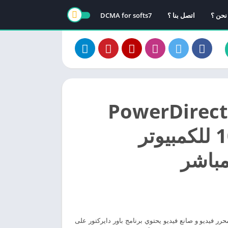
نحن ؟
اتصل بنا ؟
DCMA for softs7
ل برنامج PowerDirector
باور دايركتور 10.6 للكمبيوتر
مباشر
P اخر اصدار أفضل محرر فيديو و صانع فيديو يحتوي برنامج باور دايركتور على