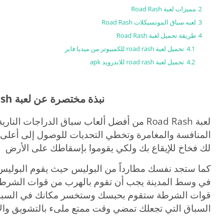
2
مميزات لعبة Road Rash
3
لعبه سباق الموتسيكلات Road Rash
4
طريقة تحميل لعبة Road Rash
4.1
تحميل لعبة road rash للكمبيوتر من ميديا فاير
4.2
تحميل لعبة road rash للاندرويد apk
نبذة مختصرة عن لعبة Road Rash
لعبة Road Rash من أفضل ألعاب سباق الدراجات 
المنافسة والمغامرة وتخطي التحديات للوصول إلى أعلى
لك فخاخ للإيقاع بك ولكي يقوموا بإسقاطك على الأرض
كما ستجد نفسك مطارداً من البوليس حيث يقوم البوليس 
في وسط المدينة يجب أن تقوم بالهرب من قوات الشرطة 
قوات الشرطة ستقوم بحبسك وستخسر مكانك في السباق 
السباق التي تجعلك تمضي وقت ممتع ملىء بالتشويق والإث