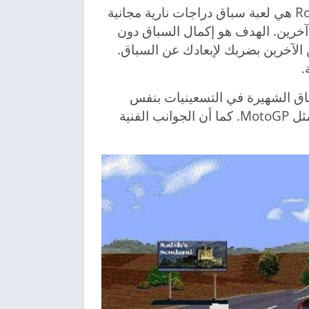
لعبة سباق الدراجات النارية المجانية للكمبيوتر Road Rash هي لعبة سباق دراجات نارية مجانية
عبون متسابقين آخرين. الهدف هو إكمال السباق دون
 الآخرين بضربك لإبعادك عن السباق.
.
بة السباق الشهيرة في التسعينيات بنفس
العنوان. مع هذا ، لا تتوقع رسومات واقعية توفرها ألعاب مثل MotoGP. كما أن الجوانب الفنية