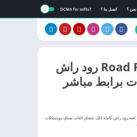
نحن ؟
اتصل بنا ؟
DCMA for softs7
تحميل لعبة Road Rash رود راش
ت برابط مباشر
ر من ميديا فاير، لعبة رود راش كاملة لكل عشاق العاب سباق موتسكلات