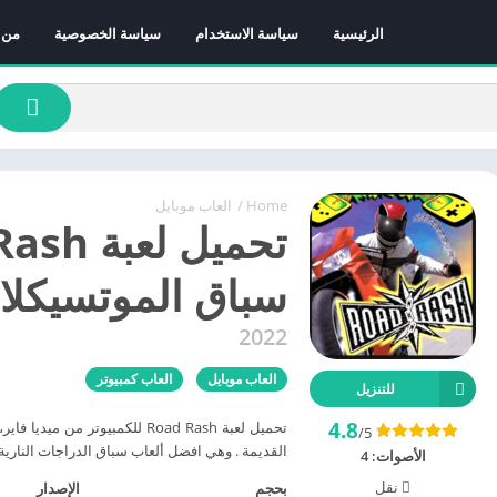
الرئيسية
سياسة الاستخدام
سياسة الخصوصية
من 
Home
/
العاب موبايل
سباق الموتسيكلا
2022
العاب موبايل
العاب كمبيوتر
للتنزيل
4.8
تحميل لعبة Road Rash للكمبيوت
/5
القديمة . وهي افضل ألعاب سباق الدراجات النارية
الأصوات:
4
نقل
بحجم
الإصدار