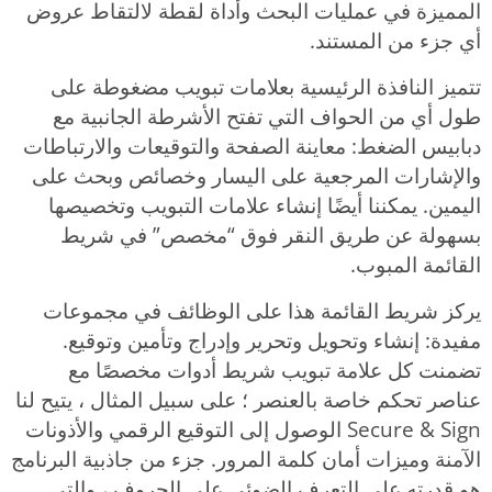
المميزة في عمليات البحث وأداة لقطة لالتقاط عروض
أي جزء من المستند.
تتميز النافذة الرئيسية بعلامات تبويب مضغوطة على
طول أي من الحواف التي تفتح الأشرطة الجانبية مع
دبابيس الضغط: معاينة الصفحة والتوقيعات والارتباطات
والإشارات المرجعية على اليسار وخصائص وبحث على
اليمين. يمكننا أيضًا إنشاء علامات التبويب وتخصيصها
بسهولة عن طريق النقر فوق “مخصص” في شريط
القائمة المبوب.
يركز شريط القائمة هذا على الوظائف في مجموعات
مفيدة: إنشاء وتحويل وتحرير وإدراج وتأمين وتوقيع.
تضمنت كل علامة تبويب شريط أدوات مخصصًا مع
عناصر تحكم خاصة بالعنصر ؛ على سبيل المثال ، يتيح لنا
Secure & Sign الوصول إلى التوقيع الرقمي والأذونات
الآمنة وميزات أمان كلمة المرور. جزء من جاذبية البرنامج
هو قدرته على التعرف الضوئي على الحروف ، والتي