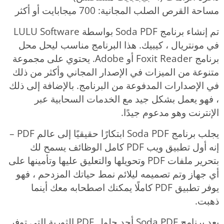
مساحة القرص الصلب المجانية: 700 ميجابايت أو أكثر
تم إنشاء برنامج Soda PDF بواسطة LULU Software
في مونتريال ، كيبيك. هذا البرنامج مناسب ليحل محل
برنامج Foxit Reader أو Adobe. يحتوي على مجموعة
متنوعة من الميزات في الإصدار المجاني وأكثر من ذلك
في الإصدارات المدفوعة من البرنامج. بالإضافة إلى ذلك
، فهو يعمل بشكل جيد مع الخدمات السحابية عبر
الإنترنت وهو مدعوم جيدًا.
يجلب برنامج Soda PDF ابتكارًا حقيقيًا إلى عالم PDF –
إنه أول تطبيق ويب PDF كامل الوظائف يسمح لك
بتحرير ملفات PDF وتحويلها والتعليق عليها وتأمينها على
أي جهاز وتم تصميمه ليلائم نمط حياتك المزدحم ، فهو
يوفر تطبيق PDF كاملًا يمكنك اصطحابه معك أينما
ذهبت.
يعد برنامج Soda PDF أحد حلول PDF الثورية التي توفر