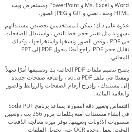
Word و Ms. Excel و PowerPoint ومستعرض ويب
HTML وملف نصي و GIF و JPEG الصور.
علاوة على ذلك؛ يمكن للمستخدمين تخصيص مستنداتهم
بسهولة مثل تغيير حجم خط النص ، واستبدال الصفحات
في PDF ، وقص الصور ونسخها واستخراجها ، وكذلك
تقليل حجم PDF. راجع أيضًا محول PDF إلى PPT
المجاني
يصبح تنظيم ملفات PDF الخاصة بك وتصنيفها أمرًا سهلاً
ومفيدًا في ملف soda PDF ، وإضافة صفحات جديدة
إلى مستندك ، وإدراج أرقام الصفحات والروابط والصور
والعلامة المائية.
اقتصاص وتغيير دقة الصورة. يساعد برنامج Soda PDF
في إنشاء مستندات آمنة بكلمات مرور 256 بت ، وتعيين
مستويات الأذونات وتعيينها. توفر ميزة معالجة الدُفعات
الوقت! تعمل وحدة OCR على تحويل الملفات