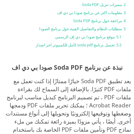
2
مميزات تنزيل Soda PDF
3
معلومات اكثر عن برنامج صودا بي دي اف
4
مراجعة حول برنامج Soda PDF
5
متطلبات النظام والتفاصيل الفنية حول برنامج الصودا
5.1
موقع برنامج صودا بي دي إف الرسمي
5.2
تحميل برنامج soda pdf كامل للكمبيوتر اخر اصدار
نبذة عن برنامج Soda PDF صودا بي دي اف
يعد تطبيق Soda PDF خيارًا ممتازًا إذا كنت تعمل مع
ملفات PDF كثيرًا. بالإضافة إلى السماح لك بقراءة
ملفات PDF ، تم تصميم البرنامج كبديل مناسب لبرنامج
Acrobat Reader ؛ يمكنك تحرير ملفات PDF ودمجها
وضغطها وتوقيعها إلكترونيًا وتحويلها إلى أنواع مستندات
أخرى. أيضًا ، يأتي مزودًا بميزة رائعة تمكنك من ملء
نماذج PDF وتأمين ملفات PDF الخاصة بك باستخدام