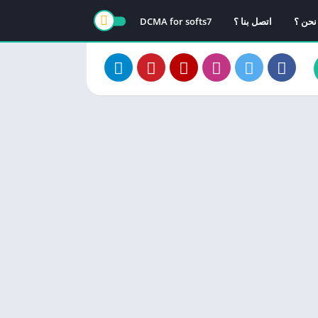
نحن ؟
اتصل بنا ؟
DCMA for softs7