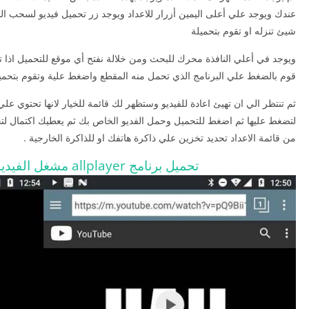
عندك ويوجد علي أعلى اليمين أزرار للاعداد ويوجد زر تحميل فيديو لسحب ال
شيئ تنزله او تقوم بتحميلة
ويوجد في أعلي النافذة محرك للبحث ومن خلالة نفتح أي موقع للتحميل اذا 
قوم بالضغط علي البرنامج الذي تحمل منه المقطع واضغط علية وتقوم بتحم
ثم تنتظر الي ان تهيئ اعادة للفيديو وستظهر لك قائمة للخيار لانها تحتوي عل
لتضغط عليها ثم اضغط للتحميل وحمل الفديو الخاص بك ثم يعطيك اكتمال لتح
من قائمة الاعداد تحديد تخزين علي ذاكرة هاتفك او للذاكرة الخارجية .
تحميل برنامج allplayer مشغل الفيديو والصوت اخر اصدار