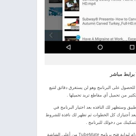
لحصول على البرنامج وهو لن يستغرق دقائق لتتبع
ثير من تحميل أي مقاطع تريد تحميلها .
لموافقة علي تسطيبك للتطبيق وستظهر لك النافذه بعد اختيار البرنامج في
بعد أجتيازك كل الخطوات ثم تظهر لك نافذة للشروط
تمكينك من دخولك للبرنامج .
ثم يوجد نافذة تظهر لك للمساعدة ويوجد بهذه النافذة بعض التعليمات للاستخدام لبداية فتح برنامج TubeMate من أعلى الشاشة