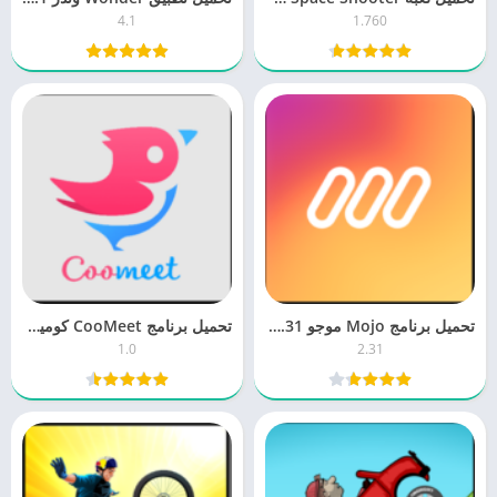
4.1
1.760
تحميل برنامج Mojo موجو 2.31 لمونتاج الفيديو للكمبيوتر والموبايل برابط مباشر
تحميل برنامج CooMeet كوميت 1.0 للدردشة مجانا للكمبيوتر والموبايل
1.0
2.31