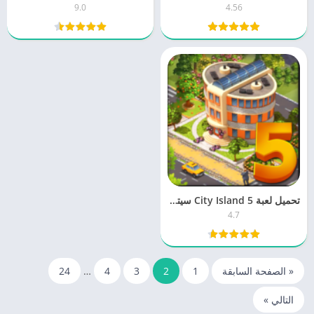
9.0
4.56
تحميل لعبة City Island 5 سيتي ايسلاند 4.7 للكمبيوتر والموبايل مجانا
4.7
« الصفحة السابقة
1
2
3
4
…
24
التالي »