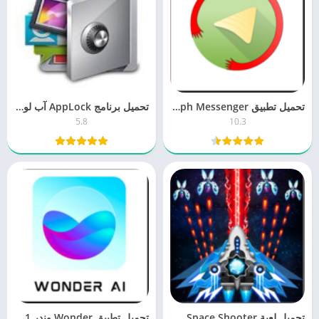
تحميل تطبيق Graph Messenger تليجراف 10.3 للكمبيوتر والموبايل اخر اصدار
تحميل برنامج AppLock آب لوك 5.8 قفل التطبيقات مجانا برابط مباشر
5.8
10.3
تحميل لعبة Space Shooter سبيس شوتر 1.7 للكمبيوتر والجوال برابط مباشر
تحميل تطبيق Wonder وندر 4.1 فن الذكاء الاصطناعي اخر اصدار