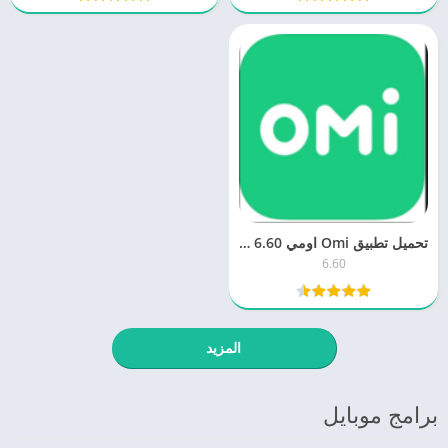
تحميل تطبيق Omi اومي 6.60 للدردشة للكمبيوتر والموبايل مجانا برابط مباشر
6.60
المزيد
برامج موبايل