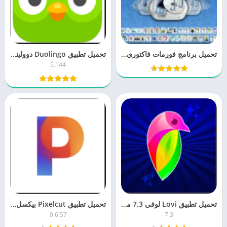
تحميل برنامج فورمات فاكتوري للموبايل 2024
تحميل تطبيق Duolingo ‏دوولينجو 5.1 لتعلم اللغات مجانا اخر اصدار
5.144
تحميل تطبيق Lovi لوفي 7.3 محرر الصور والفيديو مجانا آخر إصدار
تحميل تطبيق Pixelcut بيكسل كت 0.6 للكمبيوتر والموبايل اخر اصدار مجانا
0.6.57
7.3