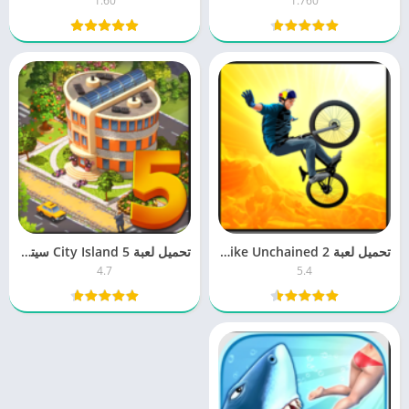
1.60
1.760
تحميل لعبة Bike Unchained 2 سباق الدراجات الهوائية برابط مباشر
تحميل لعبة City Island 5 سيتي ايسلاند 4.7 للكمبيوتر والموبايل مجانا
4.7
5.4