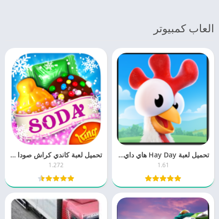
العاب كمبيوتر
تحميل لعبة Hay Day هاي داي 1.61 للكمبيوتر والموبايل برابط مباشر
تحميل لعبة كاندي كراش صودا ساجا Candy Crush Saga 1.27 للموبايل مجانا
1.272
1.61