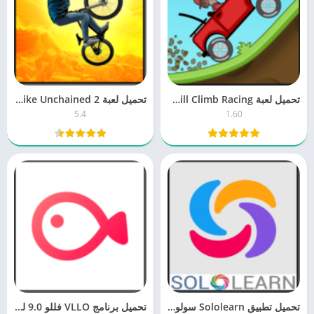
تحميل لعبة Hill Climb Racing هيل كليمب ريسنج 1.60 برابط مباشر
تحميل لعبة Bike Unchained 2 سباق الدراجات الهوائية برابط مباشر
5.4
1.60
تحميل تطبيق Sololearn سولوليرن 4.56 لتعليم البرمجة مجانا اخر اصدار
تحميل برنامج VLLO فللو 9.0 للمونتاج وتعديل الفيديو مجانا اخر اصدار