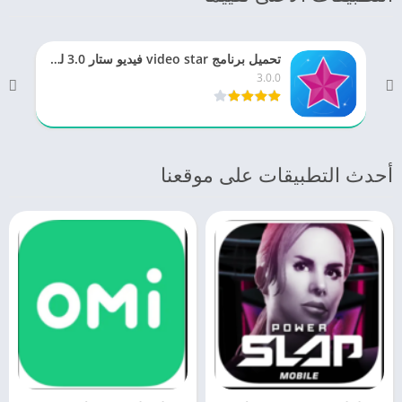
تحميل برنامج video star فيديو ستار 3.0 للاندرويد والايفون الأصلي اخر اصدار
3.0.0
أحدث التطبيقات على موقعنا