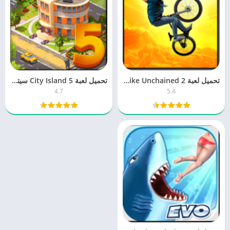
تحميل لعبة Bike Unchained 2 سباق الدراجات الهوائية برابط مباشر
تحميل لعبة City Island 5 سيتي ايسلاند 4.7 للكمبيوتر والموبايل مجانا
4.7
5.4