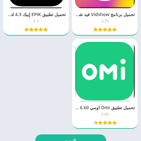
تحميل برنامج Vidshow فيد شو 2.35 محرر الفيديو مجانا براط مباشر
تحميل تطبيق EPIK إبيك 4.3 لتعديل الصور للكمبيوتر والموبايل اخر اصدار
4.3
2.35
تحميل تطبيق Omi اومي 6.60 للدردشة للكمبيوتر والموبايل مجانا برابط مباشر
6.60
المزيد