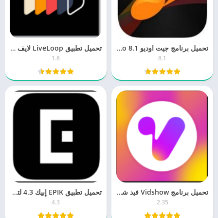
تحميل برنامج جيت اوديو jetAudio 8.1 للكمبيوتر برابط مباشر مجانا
تحميل تطبيق LiveLoop لايف لوب 1.8 خلفيات 3D للموبايل اخر اصدار
1.8
8.1
تحميل برنامج Vidshow فيد شو 2.35 محرر الفيديو مجانا براط مباشر
تحميل تطبيق EPIK إبيك 4.3 لتعديل الصور للكمبيوتر والموبايل اخر اصدار
4.3
2.35