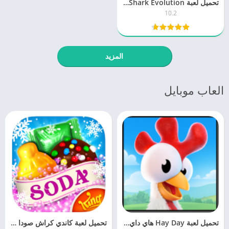
تحميل لعبة Hungry Shark Evolution هنجري شارك 10.2 اخر اصدار
10.2
المزيد
العاب موبايل
تحميل لعبة Hay Day هاي داي 1.61 للكمبيوتر والموبايل برابط مباشر
تحميل لعبة كاندي كراش صودا ساجا Candy Crush Saga 1.27 للموبايل مجانا