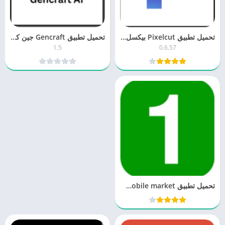
تحميل تطبيق Pixelcut بيكسل كت 0.6 للكمبيوتر والموبايل اخر اصدار مجانا
تحميل تطبيق Gencraft جين كرافت 1.5 للكمبيوتر والموبايل برابط مباشر
1.5
0.6.57
تحميل تطبيق 1mobile market وان موبايل ماركت 6.8 برابط مباشر مجانا