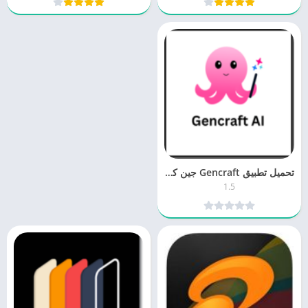
تحميل تطبيق Gencraft جين كرافت 1.5 للكمبيوتر والموبايل برابط مباشر
1.5