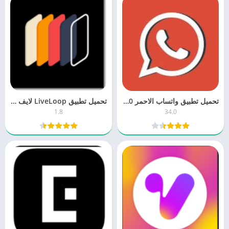
تحميل تطبيق واتساب الاحمر WhatsApp Red 34.0 مجانا برابط مباشر
تحميل تطبيق LiveLoop لايف لوب 1.8 خلفيات 3D للموبايل اخر اصدار
1.8
34.0