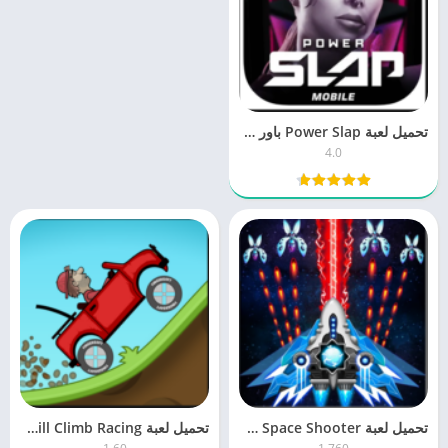
تحميل لعبة Power Slap باور سلاب 4.0 للكمبيوتر والموبايل برابط مباشر
4.0
تحميل لعبة Space Shooter سبيس شوتر 1.7 للكمبيوتر والجوال برابط مباشر
تحميل لعبة Hill Climb Racing هيل كليمب ريسنج 1.60 برابط مباشر