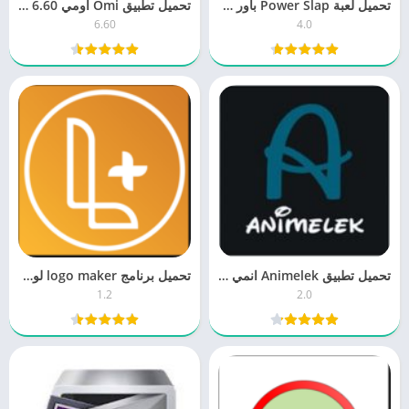
تحميل لعبة Power Slap باور سلاب 4.0 للكمبيوتر والموبايل برابط مباشر
تحميل تطبيق Omi اومي 6.60 للدردشة للكمبيوتر والموبايل مجانا برابط مباشر
6.60
4.0
تحميل تطبيق Animelek انمي ليك 2.0 لمشاهدة الانمي اون لاين مجانا
تحميل برنامج logo maker لوجو ميكر 1.2 لتصميم الشعارات برابط مباشر
1.2
2.0