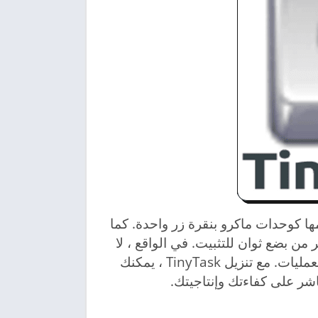
ها كوحدات ماكرو بنقرة زر واحدة. كما
من بضع ثوان للتثبيت. في الواقع ، لا
يتطلب الأمر حتى الترميز أو البرمجة النصية لتحسين العمليات. مع تنزيل TinyTask ، يمكنك
اشر على كفاءتك وإنتاجيتك.