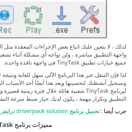
لذلك ، لا يتعين عليك اتباع بعض الإجراءات المعقدة مثل ا
واجهة التطبيق مباشرة ، ولن تواجه أي مشكلة أثناء تشغيل
جميع خيارات تطبيق TinyTask في واجهة نافذة واحدة.
لذا فإن التنقل عبر هذا البرنامج الآلي سهل للغاية ونتيجة
وتسجيل أنشطتك لتحسينها ويعد هذا أيضًا أحد الأسباب الرئ
لبرنامج TinyTask شعبية هائلة خلال فترة زمنية
التطبيق وتكرار مهمة ، يكون لديك خيار ضبط سرعة التش
جرب أيضا :
تحميل برنامج driverpack solution درايفر باك سوليوشن
مميزات برنامج TinyTask