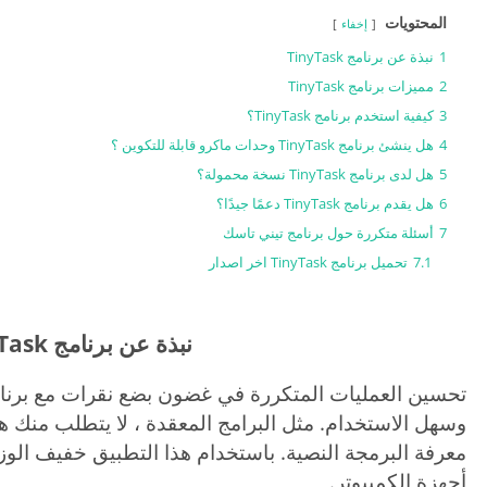
المحتويات
إخفاء
1
نبذة عن برنامج TinyTask
2
مميزات برنامج TinyTask
3
كيفية استخدم برنامج TinyTask؟
4
هل ينشئ برنامج TinyTask وحدات ماكرو قابلة للتكوين ؟
5
هل لدى برنامج TinyTask نسخة محمولة؟
6
هل يقدم برنامج TinyTask دعمًا جيدًا؟
7
أسئلة متكررة حول برنامج تيني تاسك
7.1
تحميل برنامج TinyTask اخر اصدار
نبذة عن برنامج TinyTask
تحسين العمليات المتكررة في غضون بضع نقرات مع برنامج inyTask
وسهل الاستخدام. مثل البرامج المعقدة ، لا يتطلب منك هذا 
معرفة البرمجة النصية. باستخدام هذا التطبيق خفيف الو
أجهزة الكمبيوتر.