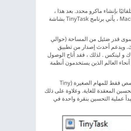
يًا بإنشاء ماكرو محدد. بعد هذا ،
يمكنك بسهولة تكرار الإجراء في أي وقت. مثل MacroMaker ، يأتي برنامج TinyTask بشاشة
لا يتطلب سوى قدر ضئيل من المساحة (حوالي
اص بك. ويدعم أحدث إصدار من تطبيق
 ماك و لينكس . لذلك ، فقد أتاح الوصول
حاء العالم الذين يستخدمون أنظمة
كما يمكنك أن تفهم من خلال اسم هذا البرنامج ، فهو مخصص فقط للمهام الصغيرة (Tiny
 التحسين المعقدة للغاية. وعلاوة على ذلك
بدأ عملية التحسين بنقرة واحدة في