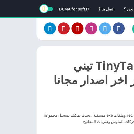
نحن ؟
اتصل بنا ؟
DCMA for softs7
تحميل برنامج TinyTask تيني
يتيح لك برنامج TinyTask حفظ الإجراءات كملفات .rec وملفات exe مستقلة ، بحيث يمكنك تسجيل مجموعة
 حركات الماوس وضربات المفاتيح