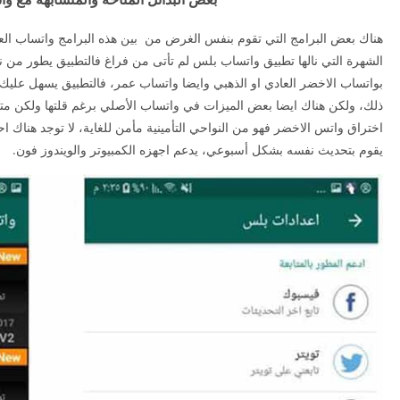
هناك بعض البرامج التي تقوم بنفس الغرض من بين هذه البرامج واتساب العاد
الشهرة التي نالها تطبيق واتساب بلس لم تأتى من فراغ فالتطبيق يطور من نف
بواتساب الاخضر العادي او الذهبي وايضا واتساب عمر، فالتطبيق يسهل عليك ال
ذلك، ولكن هناك ايضا بعض الميزات في واتساب الأصلي برغم قلتها ولكن متمي
اختراق واتس الاخضر فهو من النواحي التأمينية مأمن للغاية، لا توجد هناك
يقوم بتحديث نفسه بشكل أسبوعي، يدعم اجهزه الكمبيوتر والويندوز فون.