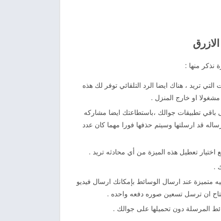
لازرق
نذكر منها :
لتي تريد ، هناك ايضا الرد التلقائي توفر لك هذه
مشغولا او خارج المنزل .
 باقي تطبيقات جوالك ،باستطاعتك ايضا مشاركه
ساله قد ارسلتها وسيتم حذفها فورا مهما كان عدد
اختيار تعطيل هذه الميزة من أي محادثه تريد .
 .
متميزة عند ارسال الوسائط بإمكانك ارسال فيديو
تاح ان ترسل تسعين صوره دفعه واحده .
ئط المرسلة دون تحميلها على جوالك .