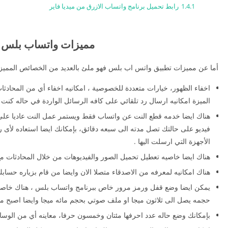
1.4.1
رابط تحميل برنامج واتساب الازرق من ميديا فاير
مميزات واتساب بلس ا
أما عن مميزات تطبيق واتس اب بلس فهو ملئ بالعديد من الخصائص المميزة 
اخفاء الظهور، خيارات متعددة للخصوصية ، امكانيه اخفاء أي من المحادثات ا
الميزة امكانيه ارسال رد تلقائي على كافه الرسائل الواردة في حاله كنت 
هناك ايضا خدمه قطع النت عن واتساب فقط ويستمر عمل النت عاديا على
فيديو على حالتك تصل مدته الى سبعه دقائق، بإمكانك ايضا استعاده لأى ر
الأجهزة التي ارسلت اليها .
هناك ايضا خاصيه تعطيل تحميل الصور والفيديوهات من خلال المحادثات مع 
هناك امكانيه لمعرفه من الاصدقاء متصلا الان وايضا من قام بزياره حسابك
يمكن ايضا وضع قفل ورمز مرور خاص ببرنامج واتساب بلس ، هناك خاصيه 
حجمه يصل الى ثلاثون ميجا او ملف صوتي بحجم مائه ميجا وايضا اصبح م
بإمكانك وضع حاله عدد احرفها مئتان وخمسون حرفا، معاينه أي من الوسا