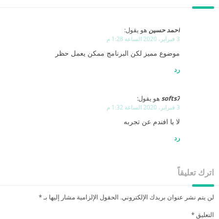
احمد حسين
هو يقول:
3 فبراير، 2020 الساعة 1:28 م
موضوع مميز لكن البرنامج ممكن يعمل حظر
رد
softs7
هو يقول:
3 فبراير، 2020 الساعة 1:32 م
لا يا افندم عن تجربه
رد
اترك تعليقاً
لن يتم نشر عنوان بريدك الإلكتروني.
الحقول الإلزامية مشار إليها بـ
*
التعليق
*