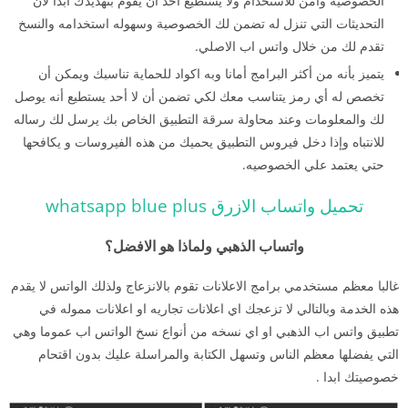
الخصوصية وأمن للاستخدام ولا يستطيع أحد أن يقوم بتهديدك ابدا لان
التحديثات التي تنزل له تضمن لك الخصوصية وسهوله استخدامه والنسخ
تقدم لك من خلال واتس اب الاصلي.
يتميز بأنه من أكثر البرامج أمانا وبه اكواد للحماية تناسبك ويمكن أن
تخصص له أي رمز يتناسب معك لكي تضمن أن لا أحد يستطيع أنه يوصل
لك والمعلومات وعند محاولة سرقة التطبيق الخاص بك يرسل لك رساله
للانتباه وإذا دخل فيروس التطبيق يحميك من هذه الفيروسات و يكافحها
حتي يعتمد علي الخصوصيه.
تحميل واتساب الازرق whatsapp blue plus
واتساب الذهبي ولماذا هو الافضل؟
غالبا معظم مستخدمي برامج الاعلانات تقوم بالانزعاج ولذلك الواتس لا يقدم
هذه الخدمة وبالتالي لا تزعجك اي اعلانات تجاريه او اعلانات مموله في
تطبيق واتس اب الذهبي او اي نسخه من أنواع نسخ الواتس اب عموما وهي
التي يفضلها معظم الناس وتسهل الكتابة والمراسلة عليك بدون اقتحام
خصوصيتك ابدا .