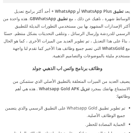
يعد
تطبيق WhatsApp Plus
أو
WhatsApp +
أحد أكثر برامج تعديل
الوسائط شهرة ، ناهيك عن ذلك ، مع
تطبيق GBWhatsApp
. هذه واحدة من
أكثر الإصدارات المشهود بها بين مستخدمي التطورات البديلة للتطبيق
الرسمي للدردشة وإرسال الرسائل ، وتتلقى التحديثات بشكل منتظم. حسنًا
، بناءً على هذا التعديل ، تم تطوير العديد من الميزات الأخرى ، كما هو الحال
مع
WhatsGold
التي تضم جميع وظائف هذا الأخير كما تقدم لنا واجهة
مستخدم مليئة بالموضوعات والتصاميم الذهبية.
وظائف برنامج واتس اب الذهبي جولد
يضيف العديد من الميزات المتعلقة بالتطبيق الأصلي الذي ستتمكن من
الاستمتاع بهاتفك بمجرد
تنزيل Whatsapp Gold APK
. هذه هي أهم
وظائفها:
تم تطوير تطبيق Whatsapp Gold على التطبيق الرسمي والذي يتضمن
جميع الوظائف الأصلية.
الحماية المضادة للحظر.