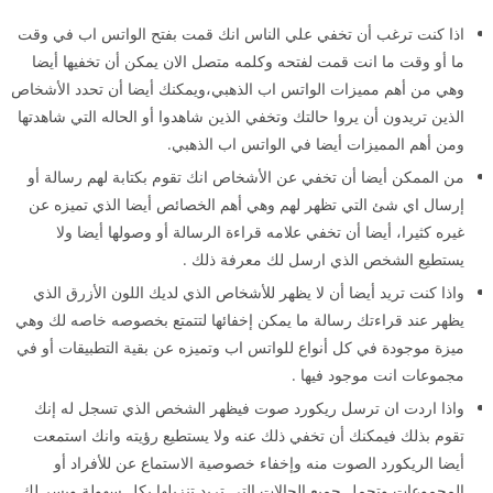
اذا كنت ترغب أن تخفي علي الناس انك قمت بفتح الواتس اب في وقت
ما أو وقت ما انت قمت لفتحه وكلمه متصل الان يمكن أن تخفيها أيضا
وهي من أهم مميزات الواتس اب الذهبي،ويمكنك أيضا أن تحدد الأشخاص
الذين تريدون أن يروا حالتك وتخفي الذين شاهدوا أو الحاله التي شاهدتها
ومن أهم المميزات أيضا في الواتس اب الذهبي.
من الممكن أيضا أن تخفي عن الأشخاص انك تقوم بكتابة لهم رسالة أو
إرسال اي شئ التي تظهر لهم وهي أهم الخصائص أيضا الذي تميزه عن
غيره كثيرا، أيضا أن تخفي علامه قراءة الرسالة أو وصولها أيضا ولا
يستطيع الشخص الذي ارسل لك معرفة ذلك .
واذا كنت تريد أيضا أن لا يظهر للأشخاص الذي لديك اللون الأزرق الذي
يظهر عند قراءتك رسالة ما يمكن إخفائها لتتمتع بخصوصه خاصه لك وهي
ميزة موجودة في كل أنواع للواتس اب وتميزه عن بقية التطبيقات أو في
مجموعات انت موجود فيها .
واذا اردت ان ترسل ريكورد صوت فيظهر الشخص الذي تسجل له إنك
تقوم بذلك فيمكنك أن تخفي ذلك عنه ولا يستطيع رؤيته وانك استمعت
أيضا الريكورد الصوت منه وإخفاء خصوصية الاستماع عن للأفراد أو
المجموعات وتحمل جميع الحالات التي تريد تنزيلها بكل سهولة ويسر لك