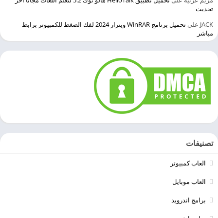
مريم عربية
على
تحميل تطبيق HelloTalk هالو توك 5.2 لتعلم اللغات مجانا اخر
تحديث
JACK
على
تحميل برنامج WinRAR وينرار 2024 لفك الضغط للكمبيوتر برابط
مباشر
تصنيفات
العاب كمبيوتر
العاب موبايل
برامج اندرويد